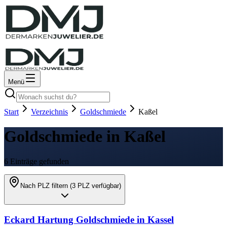
Menü
Start
Verzeichnis
Goldschmiede
Kaßel
Goldschmiede in Kaßel
6 Einträge gefunden
Nach PLZ filtern (
3
PLZ verfügbar)
Eckard Hartung Goldschmiede in Kassel