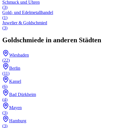
Schmuck und Uhren
(
3
)
Gold- und Edelmetallhandel
(
1
)
Juwelier & Goldschmied
(
3
)
Goldschmiede
in anderen Städten
Wiesbaden
(
22
)
Berlin
(
11
)
Kassel
(
6
)
Bad Dürkheim
(
4
)
Mayen
(
3
)
Hamburg
(
3
)