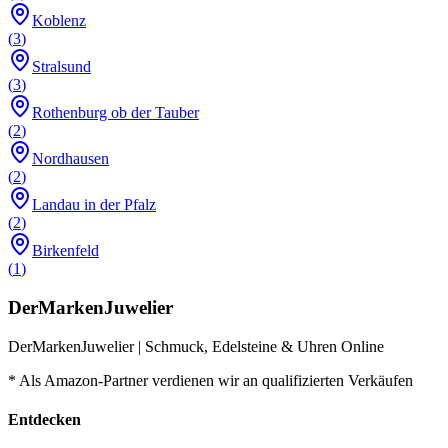
Koblenz
(
3
)
Stralsund
(
3
)
Rothenburg ob der Tauber
(
2
)
Nordhausen
(
2
)
Landau in der Pfalz
(
2
)
Birkenfeld
(
1
)
DerMarkenJuwelier
DerMarkenJuwelier | Schmuck, Edelsteine & Uhren Online
* Als Amazon-Partner verdienen wir an qualifizierten Verkäufen
Entdecken