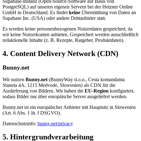
Supabase-Instanz (Open-Source-Software auf Basis von
PostgreSQL) auf unseren eigenen Servern bei der Hetzner Online
GmbH in Deutschland. Es findet
keine
Übermittlung von Daten an
Supabase Inc. (USA) oder andere Drittanbieter statt.
Es werden keine personenbezogenen Nutzerdaten gespeichert, da
wir keine Nutzerkonten anbieten. Gespeichert werden ausschließlich
redaktionelle Inhalte (z. B. Rezepte, Ratgeber, Produktdaten).
4. Content Delivery Network (CDN)
Bunny.net
Wir nutzen
Bunny.net
(BunnyWay d.o.o., Cesta komandanta
Staneta 4A, 1215 Medvode, Slowenien) als CDN für die
Auslieferung von Bildern. Wir haben die
EU-Region
konfiguriert,
sodass Bilder nur über europäische Server ausgeliefert werden.
Bunny.net ist ein europäischer Anbieter mit Hauptsitz in Slowenien
(Art. 6 Abs. 1 lit. f DSGVO).
Datenschutzinfo:
bunny.net/privacy
5. Hintergrundverarbeitung