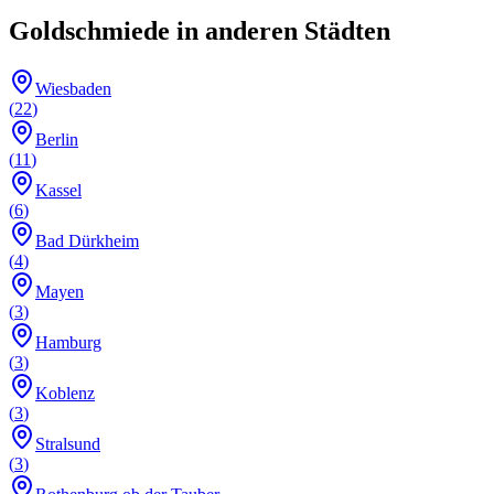
Goldschmiede
in anderen Städten
Wiesbaden
(
22
)
Berlin
(
11
)
Kassel
(
6
)
Bad Dürkheim
(
4
)
Mayen
(
3
)
Hamburg
(
3
)
Koblenz
(
3
)
Stralsund
(
3
)