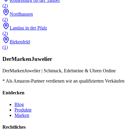
Rothenburg ob der Tauber
(
2
)
Nordhausen
(
2
)
Landau in der Pfalz
(
2
)
Birkenfeld
(
1
)
DerMarkenJuwelier
DerMarkenJuwelier | Schmuck, Edelsteine & Uhren Online
* Als Amazon-Partner verdienen wir an qualifizierten Verkäufen
Entdecken
Blog
Produkte
Marken
Rechtliches