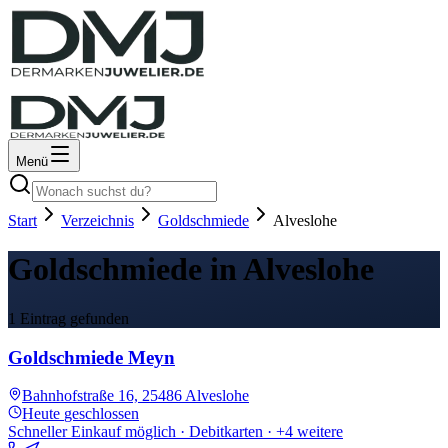
Menü
Start
Verzeichnis
Goldschmiede
Alveslohe
Goldschmiede in Alveslohe
1 Eintrag gefunden
Goldschmiede Meyn
Bahnhofstraße 16, 25486 Alveslohe
Heute
geschlossen
Schneller Einkauf möglich · Debitkarten
· +4 weitere