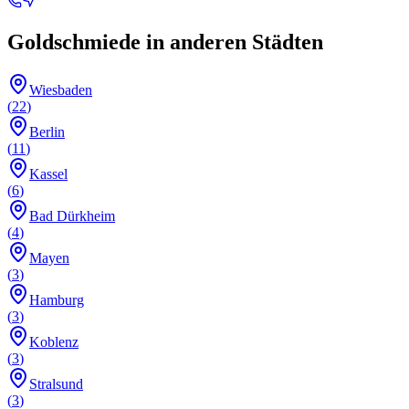
Goldschmiede
in anderen Städten
Wiesbaden
(
22
)
Berlin
(
11
)
Kassel
(
6
)
Bad Dürkheim
(
4
)
Mayen
(
3
)
Hamburg
(
3
)
Koblenz
(
3
)
Stralsund
(
3
)