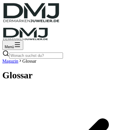
Menü
Magazin
Glossar
Glossar