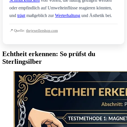
Schmuckstücken
von Vorteil, die häufig getragen werden
oder empfindlich auf Umwelteinflüsse reagieren könnten,
und
trägt
maßgeblich zur
Werterhaltung
und Ästhetik bei.
📍 Quelle:
thejewellershop.com
Echtheit erkennen: So prüfst du
Sterlingsilber