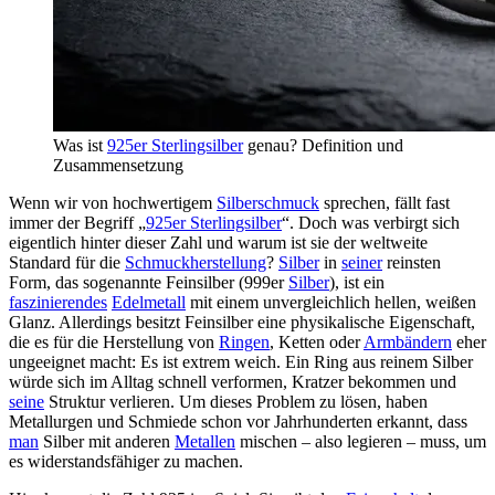
Was ist
925er Sterlingsilber
genau? Definition und
Zusammensetzung
Wenn wir von hochwertigem
Silberschmuck
sprechen, fällt fast
immer der Begriff „
925er Sterlingsilber
“. Doch was verbirgt sich
eigentlich hinter dieser Zahl und warum ist sie der weltweite
Standard für die
Schmuckherstellung
?
Silber
in
seiner
reinsten
Form, das sogenannte Feinsilber (999er
Silber
), ist ein
faszinierendes
Edelmetall
mit einem unvergleichlich hellen, weißen
Glanz. Allerdings besitzt Feinsilber eine physikalische Eigenschaft,
die es für die Herstellung von
Ringen
, Ketten oder
Armbändern
eher
ungeeignet macht: Es ist extrem weich. Ein Ring aus reinem Silber
würde sich im Alltag schnell verformen, Kratzer bekommen und
seine
Struktur verlieren. Um dieses Problem zu lösen, haben
Metallurgen und Schmiede schon vor Jahrhunderten erkannt, dass
man
Silber mit anderen
Metallen
mischen – also legieren – muss, um
es widerstandsfähiger zu machen.