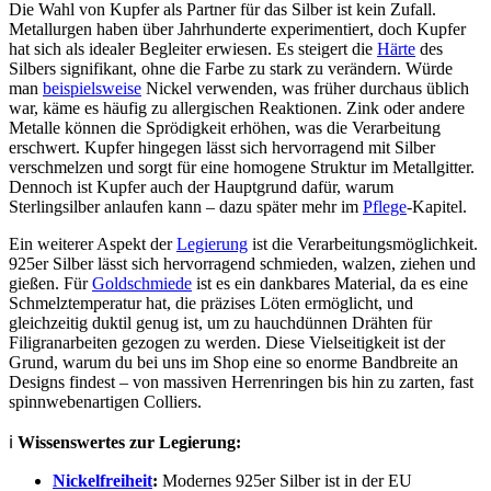
Die Wahl von Kupfer als Partner für das Silber ist kein Zufall.
Metallurgen haben über Jahrhunderte experimentiert, doch Kupfer
hat sich als idealer Begleiter erwiesen. Es steigert die
Härte
des
Silbers signifikant, ohne die Farbe zu stark zu verändern. Würde
man
beispielsweise
Nickel verwenden, was früher durchaus üblich
war, käme es häufig zu allergischen Reaktionen. Zink oder andere
Metalle können die Sprödigkeit erhöhen, was die Verarbeitung
erschwert. Kupfer hingegen lässt sich hervorragend mit Silber
verschmelzen und sorgt für eine homogene Struktur im Metallgitter.
Dennoch ist Kupfer auch der Hauptgrund dafür, warum
Sterlingsilber anlaufen kann – dazu später mehr im
Pflege
-Kapitel.
Ein weiterer Aspekt der
Legierung
ist die Verarbeitungsmöglichkeit.
925er Silber lässt sich hervorragend schmieden, walzen, ziehen und
gießen. Für
Goldschmiede
ist es ein dankbares Material, da es eine
Schmelztemperatur hat, die präzises Löten ermöglicht, und
gleichzeitig duktil genug ist, um zu hauchdünnen Drähten für
Filigranarbeiten gezogen zu werden. Diese Vielseitigkeit ist der
Grund, warum du bei uns im Shop eine so enorme Bandbreite an
Designs findest – von massiven Herrenringen bis hin zu zarten, fast
spinnwebenartigen Colliers.
ℹ️
Wissenswertes zur Legierung:
Nickelfreiheit
:
Modernes 925er Silber ist in der EU