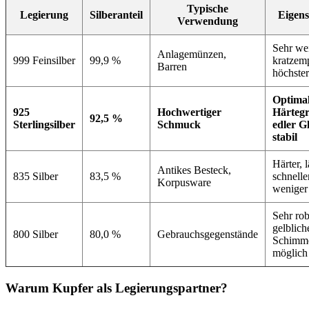
Typische
Legierung
Silberanteil
Eigens
Verwendung
Sehr we
Anlagemünzen,
999 Feinsilber
99,9 %
kratzemp
Barren
höchste
Optima
925
Hochwertiger
Härtegr
92,5 %
Sterlingsilber
Schmuck
edler G
stabil
Härter, l
Antikes Besteck,
835 Silber
83,5 %
schnelle
Korpusware
weniger
Sehr rob
gelblich
800 Silber
80,0 %
Gebrauchsgegenstände
Schimm
möglich
Warum Kupfer als Legierungspartner?