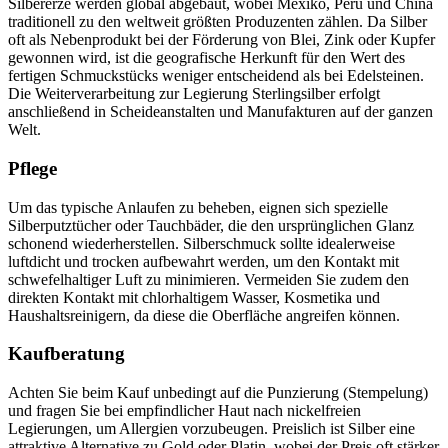
Silbererze werden global abgebaut, wobei Mexiko, Peru und China
traditionell zu den weltweit größten Produzenten zählen. Da Silber
oft als Nebenprodukt bei der Förderung von Blei, Zink oder Kupfer
gewonnen wird, ist die geografische Herkunft für den Wert des
fertigen Schmuckstücks weniger entscheidend als bei Edelsteinen.
Die Weiterverarbeitung zur Legierung Sterlingsilber erfolgt
anschließend in Scheideanstalten und Manufakturen auf der ganzen
Welt.
Pflege
Um das typische Anlaufen zu beheben, eignen sich spezielle
Silberputztücher oder Tauchbäder, die den ursprünglichen Glanz
schonend wiederherstellen. Silberschmuck sollte idealerweise
luftdicht und trocken aufbewahrt werden, um den Kontakt mit
schwefelhaltiger Luft zu minimieren. Vermeiden Sie zudem den
direkten Kontakt mit chlorhaltigem Wasser, Kosmetika und
Haushaltsreinigern, da diese die Oberfläche angreifen können.
Kaufberatung
Achten Sie beim Kauf unbedingt auf die Punzierung (Stempelung)
und fragen Sie bei empfindlicher Haut nach nickelfreien
Legierungen, um Allergien vorzubeugen. Preislich ist Silber eine
attraktive Alternative zu Gold oder Platin, wobei der Preis oft stärker