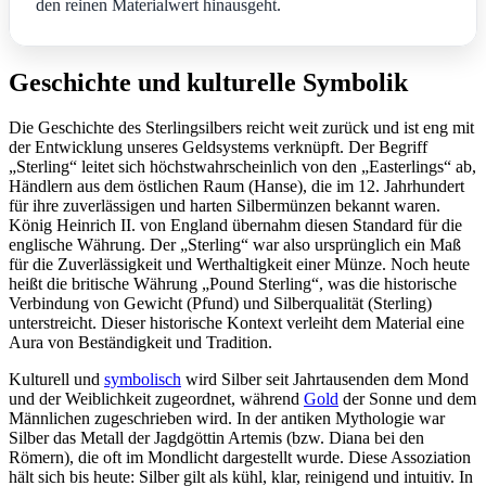
den reinen Materialwert hinausgeht.
Geschichte und kulturelle Symbolik
Die Geschichte des Sterlingsilbers reicht weit zurück und ist eng mit
der Entwicklung unseres Geldsystems verknüpft. Der Begriff
„Sterling“ leitet sich höchstwahrscheinlich von den „Easterlings“ ab,
Händlern aus dem östlichen Raum (Hanse), die im 12. Jahrhundert
für ihre zuverlässigen und harten Silbermünzen bekannt waren.
König Heinrich II. von England übernahm diesen Standard für die
englische Währung. Der „Sterling“ war also ursprünglich ein Maß
für die Zuverlässigkeit und Werthaltigkeit einer Münze. Noch heute
heißt die britische Währung „Pound Sterling“, was die historische
Verbindung von Gewicht (Pfund) und Silberqualität (Sterling)
unterstreicht. Dieser historische Kontext verleiht dem Material eine
Aura von Beständigkeit und Tradition.
Kulturell und
symbolisch
wird Silber seit Jahrtausenden dem Mond
und der Weiblichkeit zugeordnet, während
Gold
der Sonne und dem
Männlichen zugeschrieben wird. In der antiken Mythologie war
Silber das Metall der Jagdgöttin Artemis (bzw. Diana bei den
Römern), die oft im Mondlicht dargestellt wurde. Diese Assoziation
hält sich bis heute: Silber gilt als kühl, klar, reinigend und intuitiv. In