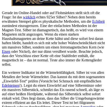
Gerade im Online-Handel oder auf Flohmärkten stellt sich oft die
Frage: Ist das
wirklich
echtes 925er Silber? Neben dem bereits
erwähnten Stempel gibt es physikalische Methoden, um die
Echtheit
zumindest einzugrenzen. Eine der einfachsten Methoden ist der
Magnet-Test. Silber ist diamagnetisch, das heißt, es wird von einem
Magneten nicht angezogen. Wenn du einen starken
Haushaltsmagneten an deine Kette hältst und diese sofort fest daran
haften bleibt, handelt es sich mit sehr hoher Wahrscheinlichkeit nicht
um massives Silber, sondern um einen ferromagnetischen Kern (wie
Eisen
oder Nickel), der nur dünn versilbert wurde. Beachte jedoch,
dass der Verschluss einer Kette oft eine Stahlfeder enthält, die
magnetisch ist – das ist normal. Teste also immer die Kettenglieder
selbst.
Ein weiterer Indikator ist die Wärmeleitfähigkeit. Silber ist von allen
Metallen der beste Wärmeleiter. Das kannst du mit dem sogenannten
„Eiswürfel-Test“ prüfen (Vorsicht bei Schmuck mit empfindlichen
Edelsteinen
!). Legst du einen Eiswürfel auf eine Silbermünze oder
ein massives Silberstück, schmilzt das Eis rasend schnell, als läge es
auf einer heißen Herdplatte, während das Silberstück selbst sofort
eiskalt wird. Dies liegt daran, dass das Silber die Umgebungswärme
extrem effizient an das Eis leitet. Dieser Test ist bei filigranem
Schmuck schwer durchzuführen, aber bei massiven
Armreifen
oder