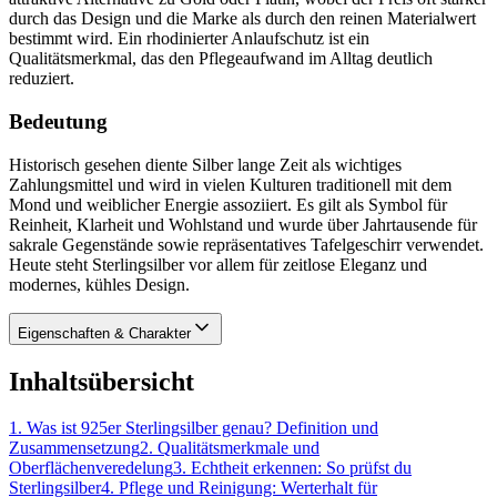
durch das Design und die Marke als durch den reinen Materialwert
bestimmt wird. Ein rhodinierter Anlaufschutz ist ein
Qualitätsmerkmal, das den Pflegeaufwand im Alltag deutlich
reduziert.
Bedeutung
Historisch gesehen diente Silber lange Zeit als wichtiges
Zahlungsmittel und wird in vielen Kulturen traditionell mit dem
Mond und weiblicher Energie assoziiert. Es gilt als Symbol für
Reinheit, Klarheit und Wohlstand und wurde über Jahrtausende für
sakrale Gegenstände sowie repräsentatives Tafelgeschirr verwendet.
Heute steht Sterlingsilber vor allem für zeitlose Eleganz und
modernes, kühles Design.
Eigenschaften & Charakter
Inhaltsübersicht
1
.
Was ist 925er Sterlingsilber genau? Definition und
Zusammensetzung
2
.
Qualitätsmerkmale und
Oberflächenveredelung
3
.
Echtheit erkennen: So prüfst du
Sterlingsilber
4
.
Pflege und Reinigung: Werterhalt für