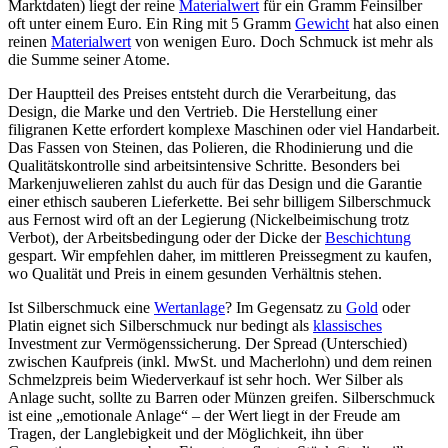
Marktdaten) liegt der reine
Materialwert
für ein Gramm Feinsilber
oft unter einem Euro. Ein Ring mit 5 Gramm
Gewicht
hat also einen
reinen
Materialwert
von wenigen Euro. Doch Schmuck ist mehr als
die Summe seiner Atome.
Der Hauptteil des Preises entsteht durch die Verarbeitung, das
Design, die Marke und den Vertrieb. Die Herstellung einer
filigranen Kette erfordert komplexe Maschinen oder viel Handarbeit.
Das Fassen von Steinen, das Polieren, die Rhodinierung und die
Qualitätskontrolle sind arbeitsintensive Schritte. Besonders bei
Markenjuwelieren zahlst du auch für das Design und die Garantie
einer ethisch sauberen Lieferkette. Bei sehr billigem Silberschmuck
aus Fernost wird oft an der Legierung (Nickelbeimischung trotz
Verbot), der Arbeitsbedingung oder der Dicke der
Beschichtung
gespart. Wir empfehlen daher, im mittleren Preissegment zu kaufen,
wo Qualität und Preis in einem gesunden Verhältnis stehen.
Ist Silberschmuck eine
Wertanlage
? Im Gegensatz zu
Gold
oder
Platin eignet sich Silberschmuck nur bedingt als
klassisches
Investment zur Vermögenssicherung. Der Spread (Unterschied)
zwischen Kaufpreis (inkl. MwSt. und Macherlohn) und dem reinen
Schmelzpreis beim Wiederverkauf ist sehr hoch. Wer Silber als
Anlage sucht, sollte zu Barren oder Münzen greifen. Silberschmuck
ist eine „emotionale Anlage“ – der Wert liegt in der Freude am
Tragen, der Langlebigkeit und der Möglichkeit, ihn über