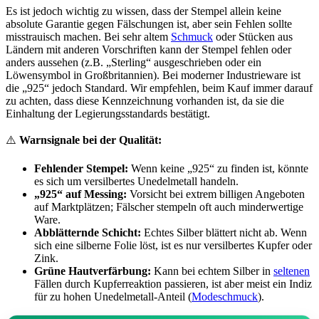
Es ist jedoch wichtig zu wissen, dass der Stempel allein keine
absolute Garantie gegen Fälschungen ist, aber sein Fehlen sollte
misstrauisch machen. Bei sehr altem
Schmuck
oder Stücken aus
Ländern mit anderen Vorschriften kann der Stempel fehlen oder
anders aussehen (z.B. „Sterling“ ausgeschrieben oder ein
Löwensymbol in Großbritannien). Bei moderner Industrieware ist
die „925“ jedoch Standard. Wir empfehlen, beim Kauf immer darauf
zu achten, dass diese Kennzeichnung vorhanden ist, da sie die
Einhaltung der Legierungsstandards bestätigt.
⚠️
Warnsignale bei der Qualität:
Fehlender Stempel:
Wenn keine „925“ zu finden ist, könnte
es sich um versilbertes Unedelmetall handeln.
„925“ auf Messing:
Vorsicht bei extrem billigen Angeboten
auf Marktplätzen; Fälscher stempeln oft auch minderwertige
Ware.
Abblätternde Schicht:
Echtes Silber blättert nicht ab. Wenn
sich eine silberne Folie löst, ist es nur versilbertes Kupfer oder
Zink.
Grüne Hautverfärbung:
Kann bei echtem Silber in
seltenen
Fällen durch Kupferreaktion passieren, ist aber meist ein Indiz
für zu hohen Unedelmetall-Anteil (
Modeschmuck
).