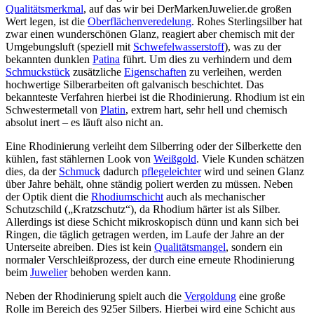
Qualitätsmerkmal
, auf das wir bei DerMarkenJuwelier.de großen
Wert legen, ist die
Oberflächenveredelung
. Rohes Sterlingsilber hat
zwar einen wunderschönen Glanz, reagiert aber chemisch mit der
Umgebungsluft (speziell mit
Schwefelwasserstoff
), was zu der
bekannten dunklen
Patina
führt. Um dies zu verhindern und dem
Schmuckstück
zusätzliche
Eigenschaften
zu verleihen, werden
hochwertige Silberarbeiten oft galvanisch beschichtet. Das
bekannteste Verfahren hierbei ist die Rhodinierung. Rhodium ist ein
Schwestermetall von
Platin
, extrem hart, sehr hell und chemisch
absolut inert – es läuft also nicht an.
Eine Rhodinierung verleiht dem Silberring oder der Silberkette den
kühlen, fast stählernen Look von
Weißgold
. Viele Kunden schätzen
dies, da der
Schmuck
dadurch
pflegeleichter
wird und seinen Glanz
über Jahre behält, ohne ständig poliert werden zu müssen. Neben
der Optik dient die
Rhodiumschicht
auch als mechanischer
Schutzschild („Kratzschutz“), da Rhodium härter ist als Silber.
Allerdings ist diese Schicht mikroskopisch dünn und kann sich bei
Ringen, die täglich getragen werden, im Laufe der Jahre an der
Unterseite abreiben. Dies ist kein
Qualitätsmangel
, sondern ein
normaler Verschleißprozess, der durch eine erneute Rhodinierung
beim
Juwelier
behoben werden kann.
Neben der Rhodinierung spielt auch die
Vergoldung
eine große
Rolle im Bereich des 925er Silbers. Hierbei wird eine Schicht aus