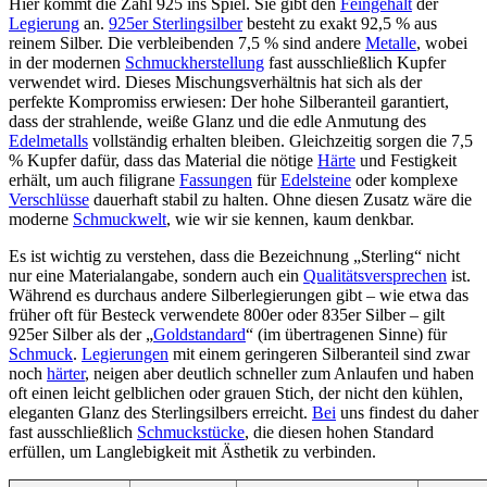
Hier kommt die Zahl 925 ins Spiel. Sie gibt den
Feingehalt
der
Legierung
an.
925er Sterlingsilber
besteht zu exakt 92,5 % aus
reinem Silber. Die verbleibenden 7,5 % sind andere
Metalle
, wobei
in der modernen
Schmuckherstellung
fast ausschließlich Kupfer
verwendet wird. Dieses Mischungsverhältnis hat sich als der
perfekte Kompromiss erwiesen: Der hohe Silberanteil garantiert,
dass der strahlende, weiße Glanz und die edle Anmutung des
Edelmetalls
vollständig erhalten bleiben. Gleichzeitig sorgen die 7,5
% Kupfer dafür, dass das Material die nötige
Härte
und Festigkeit
erhält, um auch filigrane
Fassungen
für
Edelsteine
oder komplexe
Verschlüsse
dauerhaft stabil zu halten. Ohne diesen Zusatz wäre die
moderne
Schmuckwelt
, wie wir sie kennen, kaum denkbar.
Es ist wichtig zu verstehen, dass die Bezeichnung „Sterling“ nicht
nur eine Materialangabe, sondern auch ein
Qualitätsversprechen
ist.
Während es durchaus andere Silberlegierungen gibt – wie etwa das
früher oft für Besteck verwendete 800er oder 835er Silber – gilt
925er Silber als der „
Goldstandard
“ (im übertragenen Sinne) für
Schmuck
.
Legierungen
mit einem geringeren Silberanteil sind zwar
noch
härter
, neigen aber deutlich schneller zum Anlaufen und haben
oft einen leicht gelblichen oder grauen Stich, der nicht den kühlen,
eleganten Glanz des Sterlingsilbers erreicht.
Bei
uns findest du daher
fast ausschließlich
Schmuckstücke
, die diesen hohen Standard
erfüllen, um Langlebigkeit mit Ästhetik zu verbinden.