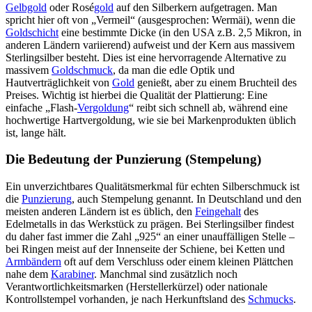
Gelbgold
oder Rosé
gold
auf den Silberkern aufgetragen. Man
spricht hier oft von „Vermeil“ (ausgesprochen: Wermäi), wenn die
Goldschicht
eine bestimmte Dicke (in den USA z.B. 2,5 Mikron, in
anderen Ländern variierend) aufweist und der Kern aus massivem
Sterlingsilber besteht. Dies ist eine hervorragende Alternative zu
massivem
Goldschmuck
, da man die edle Optik und
Hautverträglichkeit von
Gold
genießt, aber zu einem Bruchteil des
Preises. Wichtig ist hierbei die Qualität der Plattierung: Eine
einfache „Flash-
Vergoldung
“ reibt sich schnell ab, während eine
hochwertige Hartvergoldung, wie sie bei Markenprodukten üblich
ist, lange hält.
Die Bedeutung der Punzierung (Stempelung)
Ein unverzichtbares Qualitätsmerkmal für echten Silberschmuck ist
die
Punzierung
, auch Stempelung genannt. In Deutschland und den
meisten anderen Ländern ist es üblich, den
Feingehalt
des
Edelmetalls in das Werkstück zu prägen. Bei Sterlingsilber findest
du daher fast immer die Zahl „925“ an einer unauffälligen Stelle –
bei Ringen meist auf der Innenseite der Schiene, bei Ketten und
Armbändern
oft auf dem Verschluss oder einem kleinen Plättchen
nahe dem
Karabiner
. Manchmal sind zusätzlich noch
Verantwortlichkeitsmarken (Herstellerkürzel) oder nationale
Kontrollstempel vorhanden, je nach Herkunftsland des
Schmucks
.