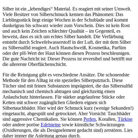
Silber ist ein „lebendiges“ Material. Es reagiert mit seiner Umwelt.
Viele Besitzer von Silberschmuck kennen das Phänomen: Das
Lieblingsstück liegt einige Wochen in der Schublade und kommt
dunkelgrau bis schwarz wieder zum Vorschein. Dies ist kein Rost
und auch kein Zeichen schlechter Qualität – im Gegenteil, es
beweist, dass es sich um echtes Silber handelt. Die Verfärbung
entsteht durch Schwefelwasserstoff in der Luft, der mit dem Silber
zu Silbersulfid reagiert. Auch Hautschweiß, Kosmetika, Parfüm
oder der pH-Wert der Haut können diesen Prozess beschleunigen.
Die gute Nachricht ist: Dieser Prozess ist reversibel und betrifft nur
die allererste Oberflächenschicht.
Für die Reinigung gibt es verschiedene Ansätze. Die schonendste
Methode für den Alltag ist ein spezielles Silberputztuch. Diese
Tücher sind mit feinen Substanzen imprägniert, die das Silbersulfid
mechanisch und chemisch abtragen und gleichzeitig einen
Anlaufschutz hinterlassen. Für stärker angelaufene Stücke oder
Ketten mit schwer zugänglichen Gliedern eignen sich
Silbertauchbäder. Hier wird der Schmuck kurz (wenige Sekunden!)
eingetaucht, abgespült und getrocknet. Aber Vorsicht: Tauchbäder
sind aggressive Chemikalien. Sie können
Perlen
, Korallen,
Türkise
oder andere poröse
Edelsteine
sowie künstliche Schwärzungen
(Oxidierungen, die als Designelement gedacht sind) zerstören. Lies
daher immer die Anleitung genau durch.