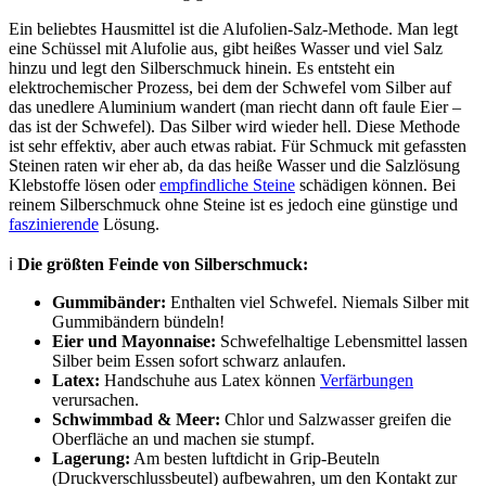
Ein beliebtes Hausmittel ist die Alufolien-Salz-Methode. Man legt
eine Schüssel mit Alufolie aus, gibt heißes Wasser und viel Salz
hinzu und legt den Silberschmuck hinein. Es entsteht ein
elektrochemischer Prozess, bei dem der Schwefel vom Silber auf
das unedlere Aluminium wandert (man riecht dann oft faule Eier –
das ist der Schwefel). Das Silber wird wieder hell. Diese Methode
ist sehr effektiv, aber auch etwas rabiat. Für Schmuck mit gefassten
Steinen raten wir eher ab, da das heiße Wasser und die Salzlösung
Klebstoffe lösen oder
empfindliche Steine
schädigen können. Bei
reinem Silberschmuck ohne Steine ist es jedoch eine günstige und
faszinierende
Lösung.
ℹ️
Die größten Feinde von Silberschmuck:
Gummibänder:
Enthalten viel Schwefel. Niemals Silber mit
Gummibändern bündeln!
Eier und Mayonnaise:
Schwefelhaltige Lebensmittel lassen
Silber beim Essen sofort schwarz anlaufen.
Latex:
Handschuhe aus Latex können
Verfärbungen
verursachen.
Schwimmbad & Meer:
Chlor und Salzwasser greifen die
Oberfläche an und machen sie stumpf.
Lagerung:
Am besten luftdicht in Grip-Beuteln
(Druckverschlussbeutel) aufbewahren, um den Kontakt zur