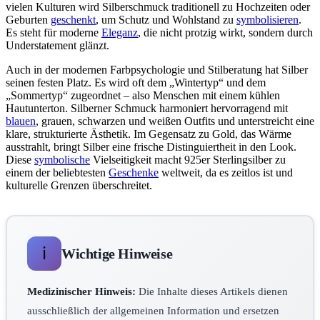
vielen Kulturen wird Silberschmuck traditionell zu Hochzeiten oder
Geburten
geschenkt
, um Schutz und Wohlstand zu
symbolisieren
.
Es steht für moderne
Eleganz
, die nicht protzig wirkt, sondern durch
Understatement glänzt.
Auch in der modernen Farbpsychologie und Stilberatung hat Silber
seinen festen Platz. Es wird oft dem „Wintertyp“ und dem
„Sommertyp“ zugeordnet – also Menschen mit einem kühlen
Hautunterton. Silberner Schmuck harmoniert hervorragend mit
blauen
, grauen, schwarzen und weißen Outfits und unterstreicht eine
klare, strukturierte Ästhetik. Im Gegensatz zu Gold, das Wärme
ausstrahlt, bringt Silber eine frische Distinguiertheit in den Look.
Diese
symbolische
Vielseitigkeit macht 925er Sterlingsilber zu
einem der beliebtesten
Geschenke
weltweit, da es zeitlos ist und
kulturelle Grenzen überschreitet.
ℹ️
Wichtige Hinweise
Medizinischer Hinweis:
Die Inhalte dieses Artikels dienen
ausschließlich der allgemeinen Information und ersetzen