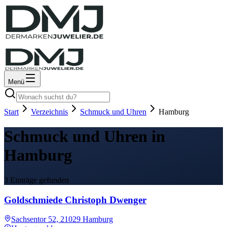
Menü
Start
Verzeichnis
Schmuck und Uhren
Hamburg
Schmuck und Uhren in
Hamburg
3 Einträge gefunden
Goldschmiede Christoph Dwenger
Sachsentor 52, 21029 Hamburg