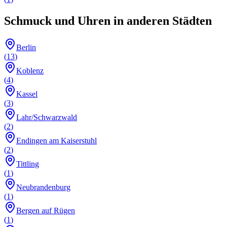
Schmuck und Uhren
in anderen Städten
Berlin
(
13
)
Koblenz
(
4
)
Kassel
(
3
)
Lahr/Schwarzwald
(
2
)
Endingen am Kaiserstuhl
(
2
)
Tittling
(
1
)
Neubrandenburg
(
1
)
Bergen auf Rügen
(
1
)