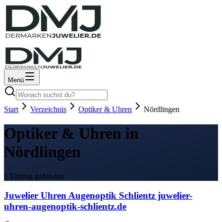
Menü
Start
Verzeichnis
Optiker & Uhren
Nördlingen
Optiker & Uhren in
Nördlingen
1 Eintrag gefunden
Juwelier Uhren Augenoptik Schlientz juwelier-
uhren-augenoptik-schlientz.de