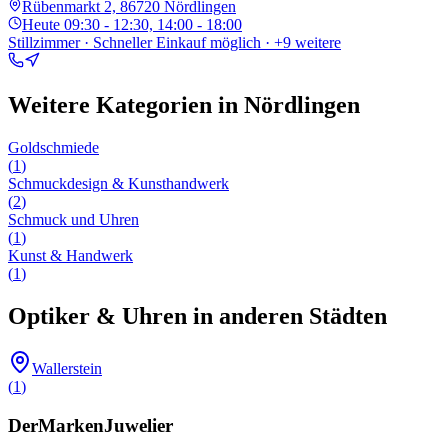
Rübenmarkt 2, 86720 Nördlingen
Heute
09:30 - 12:30, 14:00 - 18:00
Stillzimmer · Schneller Einkauf möglich
· +9 weitere
Weitere Kategorien in
Nördlingen
Goldschmiede
(
1
)
Schmuckdesign & Kunsthandwerk
(
2
)
Schmuck und Uhren
(
1
)
Kunst & Handwerk
(
1
)
Optiker & Uhren
in anderen Städten
Wallerstein
(
1
)
DerMarkenJuwelier