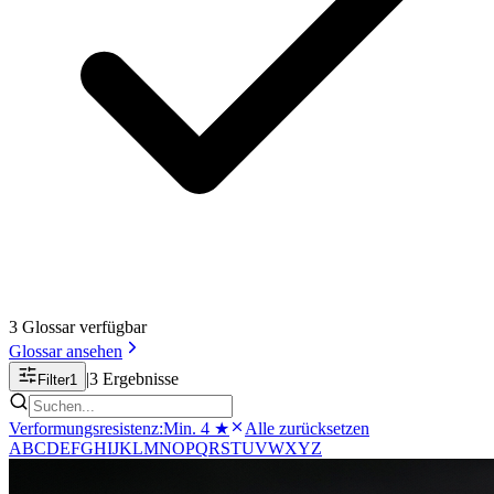
3
Glossar
verfügbar
Glossar
ansehen
|
3
Ergebnisse
Filter
1
Verformungsresistenz
:
Min. 4 ★
Alle zurücksetzen
A
B
C
D
E
F
G
H
I
J
K
L
M
N
O
P
Q
R
S
T
U
V
W
X
Y
Z