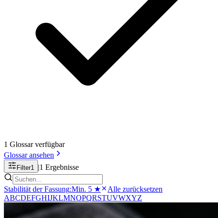
1
Glossar
verfügbar
Glossar
ansehen
|
1
Ergebnisse
Filter
1
Stabilität der Fassung
:
Min. 5 ★
Alle zurücksetzen
A
B
C
D
E
F
G
H
I
J
K
L
M
N
O
P
Q
R
S
T
U
V
W
X
Y
Z