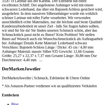
33,87 ct Larimar aus der Karibik. Der Edelstein hat einen
excellenten Schliff. Der angebotene Anhänger wird mit einem
schwarzen Lederband, das über ein Bajonett-Schloss gesichert wird,
ausgeliefert. In dem massiven Silberanhänger wurde ein wirklich
schöner Larimar mit toller Farbe verarbeitet. Wir verwenden
ausschließlich echte Materialien, nur die höchste und beste Qualität!
Kundenzufriedenheit ist unser Ziel - falls Sie fragen haben sollten,
wir sind für Sie da! Sie finden unseren Schmuck schön, aber das
Schmuckstück passt nicht zu Ihnen? Kein Problem! Wir stellen
Ihnen auf Wunsch auch ein Wunschschmuckstück als Auftragsarbeit
her. Anhänger Details Kette Material: Lederband schwarz
Verschluss: Bajonett-Schloss Länge / Dicke: 45 cm / 4,00 mm
Anhänger Material: massiv Silber 935 Gewicht: 12,66 Gramm
Größe: 25,27 x 22,37 x 7,37 mm Gesamt Länge: 30,88 mm Öse
Durchmesser: 4,40 mm ...
DerMarkenJuwelier
DerMarkenJuwelier | Schmuck, Edelsteine & Uhren Online
* Als Amazon-Partner verdienen wir an qualifizierten Verkäufen
Entdecken
Blog