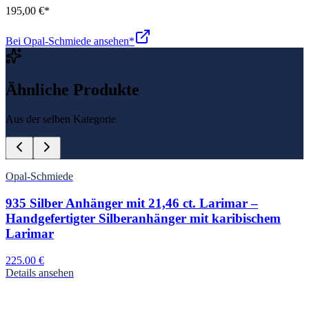
195,00 €
*
Bei Opal-Schmiede ansehen*
Ähnliche Produkte
Aus der selben Kategorie
Opal-Schmiede
935 Silber Anhänger mit 21,46 ct. Larimar –
Handgefertigter Silberanhänger mit karibischem
Larimar
225.00
€
Details ansehen