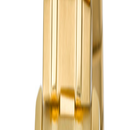
Fliegeruhren
Master Time MTGA-10957-22L Herren-
Armbanduhr Funk Super Power Aviation Schwarz
59.95
€
Funkuhren
Master Time MTGA-10907-12M Herrenuhr Funk
Colorline Weiß
59.95
€
Damenuhren
Master Time MTLA-10309-22M Damen-Funkuhr
mit Zugband
59.95
€
Herrenuhren