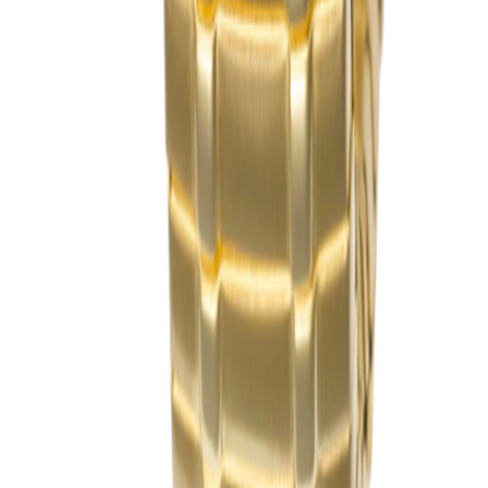
Produkte
50
–
100
€
Preisspanne
70
€
Durchschnittspreis
Kategorien
Funkuhren
(
25
)
Damenuhren
(
13
)
Herrenuhren
(
7
)
Taschenuhren
(
1
)
Fliegeruhren
(
1
)
Wecker
(
1
)
Digitaluhren
(
1
)
Chronographen
(
1
)
Angaben basieren auf unserem aktuellen Sortiment und können vom
Gesamtangebot der Marke abweichen.
DerMarkenJuwelier
DerMarkenJuwelier | Schmuck, Edelsteine & Uhren Online
* Als Amazon-Partner verdienen wir an qualifizierten Verkäufen