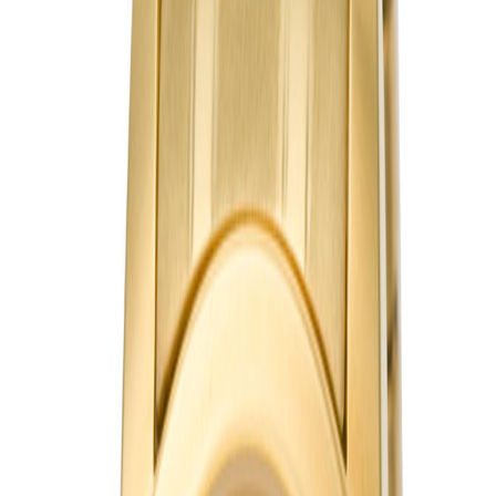
Master Time MTGA-10941-12Z Sprechende
Herren-Funkuhr Goldfarben mit Zugband
79.95
€
Funkuhren
Master Time MTLA-10915-61M Damen-Funkuhr
Lady Line Bicolor
89.95
€
Damenuhren
Master Time MTLA-10949-12M Damen-Funkuhr
Advanced Mesh-Band Goldfarben
89.95
€
Funkuhren
Master Time MTLA-10918-11L Damen-Funkuhr
Daily Leder Rot