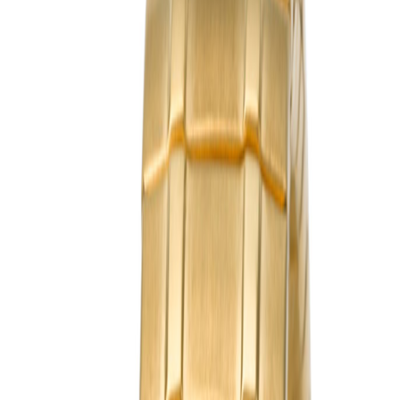
Master Time MTLS-10742-32M Damen-Funkuhr
mit Milanaiseband Schwarz
79.95
€
Funkuhren
Master Time MTGA-10860-21L Herrenuhr Funk
Super Power Schwarz
59.95
€
Herrenuhren
Master Time MTGS-10561-12L Herren-Funkuhr
Advanced Slim
69.95
€
Damenuhren
Master Time MTLS-10738-22M Damen-Funkuhr