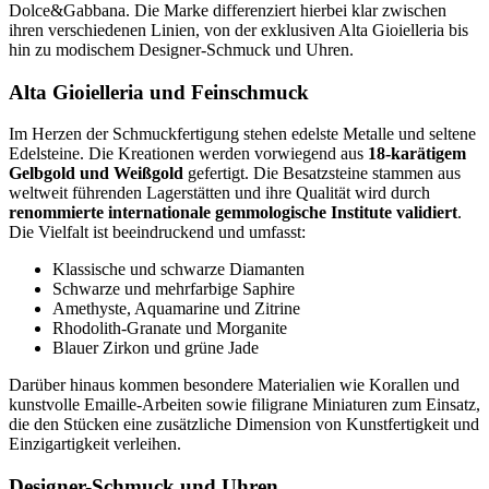
Dolce&Gabbana. Die Marke differenziert hierbei klar zwischen
ihren verschiedenen Linien, von der exklusiven Alta Gioielleria bis
hin zu modischem Designer-Schmuck und Uhren.
Alta Gioielleria und Feinschmuck
Im Herzen der Schmuckfertigung stehen edelste Metalle und seltene
Edelsteine. Die Kreationen werden vorwiegend aus
18-karätigem
Gelbgold und Weißgold
gefertigt. Die Besatzsteine stammen aus
weltweit führenden Lagerstätten und ihre Qualität wird durch
renommierte internationale gemmologische Institute validiert
.
Die Vielfalt ist beeindruckend und umfasst:
Klassische und schwarze Diamanten
Schwarze und mehrfarbige Saphire
Amethyste, Aquamarine und Zitrine
Rhodolith-Granate und Morganite
Blauer Zirkon und grüne Jade
Darüber hinaus kommen besondere Materialien wie Korallen und
kunstvolle Emaille-Arbeiten sowie filigrane Miniaturen zum Einsatz,
die den Stücken eine zusätzliche Dimension von Kunstfertigkeit und
Einzigartigkeit verleihen.
Designer-Schmuck und Uhren