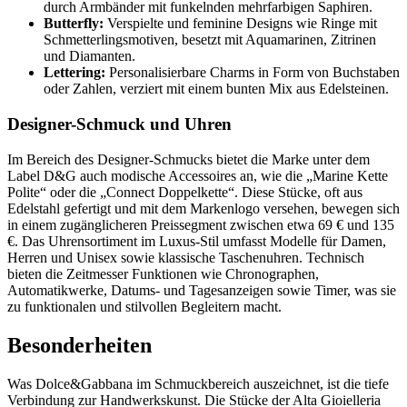
durch Armbänder mit funkelnden mehrfarbigen Saphiren.
Butterfly:
Verspielte und feminine Designs wie Ringe mit
Schmetterlingsmotiven, besetzt mit Aquamarinen, Zitrinen
und Diamanten.
Lettering:
Personalisierbare Charms in Form von Buchstaben
oder Zahlen, verziert mit einem bunten Mix aus Edelsteinen.
Designer-Schmuck und Uhren
Im Bereich des Designer-Schmucks bietet die Marke unter dem
Label D&G auch modische Accessoires an, wie die „Marine Kette
Polite“ oder die „Connect Doppelkette“. Diese Stücke, oft aus
Edelstahl gefertigt und mit dem Markenlogo versehen, bewegen sich
in einem zugänglicheren Preissegment zwischen etwa 69 € und 135
€. Das Uhrensortiment im Luxus-Stil umfasst Modelle für Damen,
Herren und Unisex sowie klassische Taschenuhren. Technisch
bieten die Zeitmesser Funktionen wie Chronographen,
Automatikwerke, Datums- und Tagesanzeigen sowie Timer, was sie
zu funktionalen und stilvollen Begleitern macht.
Besonderheiten
Was Dolce&Gabbana im Schmuckbereich auszeichnet, ist die tiefe
Verbindung zur Handwerkskunst. Die Stücke der Alta Gioielleria