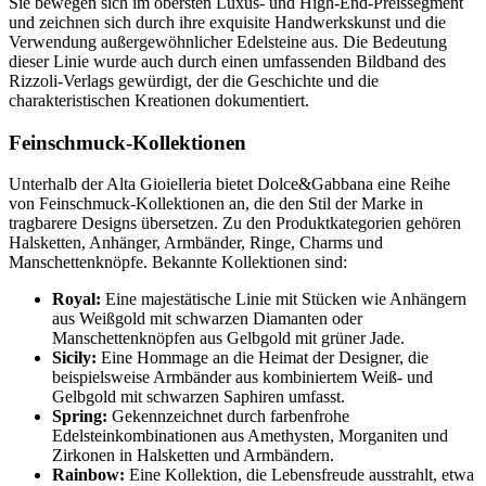
Sie bewegen sich im obersten Luxus- und High-End-Preissegment
und zeichnen sich durch ihre exquisite Handwerkskunst und die
Verwendung außergewöhnlicher Edelsteine aus. Die Bedeutung
dieser Linie wurde auch durch einen umfassenden Bildband des
Rizzoli-Verlags gewürdigt, der die Geschichte und die
charakteristischen Kreationen dokumentiert.
Feinschmuck-Kollektionen
Unterhalb der Alta Gioielleria bietet Dolce&Gabbana eine Reihe
von Feinschmuck-Kollektionen an, die den Stil der Marke in
tragbarere Designs übersetzen. Zu den Produktkategorien gehören
Halsketten, Anhänger, Armbänder, Ringe, Charms und
Manschettenknöpfe. Bekannte Kollektionen sind:
Royal:
Eine majestätische Linie mit Stücken wie Anhängern
aus Weißgold mit schwarzen Diamanten oder
Manschettenknöpfen aus Gelbgold mit grüner Jade.
Sicily:
Eine Hommage an die Heimat der Designer, die
beispielsweise Armbänder aus kombiniertem Weiß- und
Gelbgold mit schwarzen Saphiren umfasst.
Spring:
Gekennzeichnet durch farbenfrohe
Edelsteinkombinationen aus Amethysten, Morganiten und
Zirkonen in Halsketten und Armbändern.
Rainbow:
Eine Kollektion, die Lebensfreude ausstrahlt, etwa