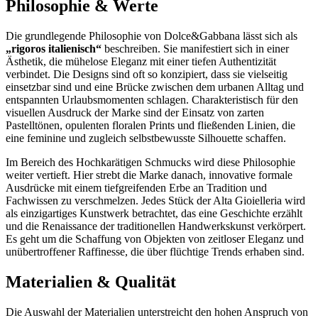
Philosophie & Werte
Die grundlegende Philosophie von Dolce&Gabbana lässt sich als
„rigoros italienisch“
beschreiben. Sie manifestiert sich in einer
Ästhetik, die mühelose Eleganz mit einer tiefen Authentizität
verbindet. Die Designs sind oft so konzipiert, dass sie vielseitig
einsetzbar sind und eine Brücke zwischen dem urbanen Alltag und
entspannten Urlaubsmomenten schlagen. Charakteristisch für den
visuellen Ausdruck der Marke sind der Einsatz von zarten
Pastelltönen, opulenten floralen Prints und fließenden Linien, die
eine feminine und zugleich selbstbewusste Silhouette schaffen.
Im Bereich des Hochkarätigen Schmucks wird diese Philosophie
weiter vertieft. Hier strebt die Marke danach, innovative formale
Ausdrücke mit einem tiefgreifenden Erbe an Tradition und
Fachwissen zu verschmelzen. Jedes Stück der Alta Gioielleria wird
als einzigartiges Kunstwerk betrachtet, das eine Geschichte erzählt
und die Renaissance der traditionellen Handwerkskunst verkörpert.
Es geht um die Schaffung von Objekten von zeitloser Eleganz und
unübertroffener Raffinesse, die über flüchtige Trends erhaben sind.
Materialien & Qualität
Die Auswahl der Materialien unterstreicht den hohen Anspruch von