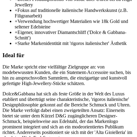
Jewellery
+
Fokus auf traditionelle italienische Handwerkskunst (z.B.
Filigranarbeit)
+
Verwendung hochwertiger Materialien wie 18k Gold und
seltener Edelsteine
+
Eigener, innovativer Diamantschliff ('Dolce & Gabbana-
Schnitt')
+
Starke Markenidentität mit 'rigoros italienischer' Ästhetik
Ideal für
Die Marke spricht eine vielfältige Zielgruppe an: von
modebewussten Kunden, die ein Statement-Accessoire suchen, bis
hin zu anspruchsvollen Sammlern, die einzigartige und kunstvoll
gefertigte High-Jewellery-Stücke schätzen.
Dolce&Gabbana hat sich als feste Größe in der Welt des Luxus
etabliert und überträgt seine charakteristische, 'rigoros italienische'
Designphilosophie gekonnt auf die Bereiche Schmuck und Uhren.
Die Marke verfolgt dabei einen zweigeteilten Ansatz: Einerseits
bietet sie unter dem Kürzel D&G zugänglicheren Designer-
Schmuck, beispielsweise aus Edelstahl, der das Markenlogo
prominent integriert und sich an ein modeorientiertes Publikum
richtet. Andererseits positioniert sie sich mit der 'Alta Gioielleria' im