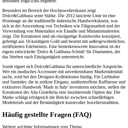
absoluten High-End-Segment.
Besonders im Bereich der Hochjuwelierskunst zeigt
Dolce&Gabbana seine Stärke. Die 2012 lancierte Linie ist eine
Hommage an die traditionelle italienische Handwerkskunst, was
sich in der Anwendung von Techniken wie Filigranarbeit und der
Verwendung von Materialien wie Emaille und Miniaturmalereien
zeigt. Die Kreationen sind als einzigartige Kunstwerke konzipiert,
gefertigt aus 18-karätigem Gold und besetzt mit außergewöhnlichen,
zertifizierten Edelsteinen. Eine bemerkenswerte Innovation ist der
eigens entwickelte 'Dolce & Gabbana-Schnitt' für Diamanten, der
das Streben nach Einzigartigkeit unterstreicht.
Somit eignet sich Dolce&Gabbana für unterschiedliche Ansprüche.
Wer ein modisches Accessoire mit unverkennbarer Markenidentität
sucht, wird bei den Designer-Kollektionen fündig. Für Liebhaber
und Sammler, die in zeitlose Eleganz, unübertroffene Raffinesse und
exklusives Handwerk 'Made in Italy' investieren möchten, stellen die
Kreationen der Alta Gioielleria eine faszinierende Option dar. Die
Marke schlägt erfolgreich die Brücke zwischen schnelllebigen
Modetrends und der Beständigkeit kunstvoller Juwelierstradition.
Häufig gestellte Fragen (FAQ)
Weitere wichtige Informationen zum Thema