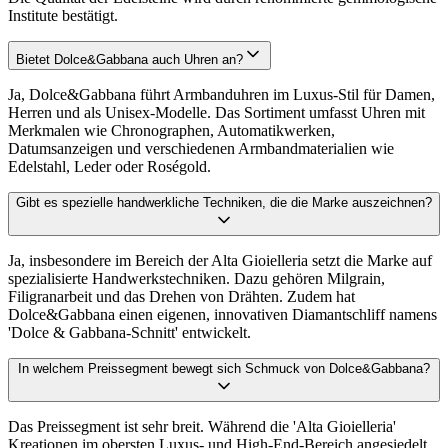
Institute bestätigt.
Bietet Dolce&Gabbana auch Uhren an?
Ja, Dolce&Gabbana führt Armbanduhren im Luxus-Stil für Damen,
Herren und als Unisex-Modelle. Das Sortiment umfasst Uhren mit
Merkmalen wie Chronographen, Automatikwerken,
Datumsanzeigen und verschiedenen Armbandmaterialien wie
Edelstahl, Leder oder Roségold.
Gibt es spezielle handwerkliche Techniken, die die Marke auszeichnen?
Ja, insbesondere im Bereich der Alta Gioielleria setzt die Marke auf
spezialisierte Handwerkstechniken. Dazu gehören Milgrain,
Filigranarbeit und das Drehen von Drähten. Zudem hat
Dolce&Gabbana einen eigenen, innovativen Diamantschliff namens
'Dolce & Gabbana-Schnitt' entwickelt.
In welchem Preissegment bewegt sich Schmuck von Dolce&Gabbana?
Das Preissegment ist sehr breit. Während die 'Alta Gioielleria'
Kreationen im obersten Luxus- und High-End-Bereich angesiedelt