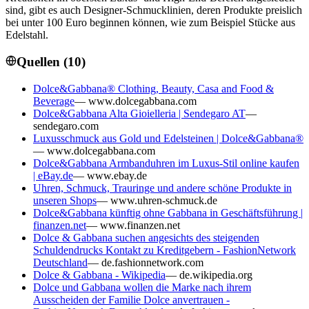
sind, gibt es auch Designer-Schmucklinien, deren Produkte preislich
bei unter 100 Euro beginnen können, wie zum Beispiel Stücke aus
Edelstahl.
Quellen (
10
)
Dolce&Gabbana® Clothing, Beauty, Casa and Food &
Beverage
—
www.dolcegabbana.com
Dolce&Gabbana Alta Gioielleria | Sendegaro AT
—
sendegaro.com
Luxusschmuck aus Gold und Edelsteinen | Dolce&Gabbana®
—
www.dolcegabbana.com
Dolce&Gabbana Armbanduhren im Luxus-Stil online kaufen
| eBay.de
—
www.ebay.de
Uhren, Schmuck, Trauringe und andere schöne Produkte in
unseren Shops
—
www.uhren-schmuck.de
Dolce&Gabbana künftig ohne Gabbana in Geschäftsführung |
finanzen.net
—
www.finanzen.net
Dolce & Gabbana suchen angesichts des steigenden
Schuldendrucks Kontakt zu Kreditgebern - FashionNetwork
Deutschland
—
de.fashionnetwork.com
Dolce & Gabbana - Wikipedia
—
de.wikipedia.org
Dolce und Gabbana wollen die Marke nach ihrem
Ausscheiden der Familie Dolce anvertrauen -