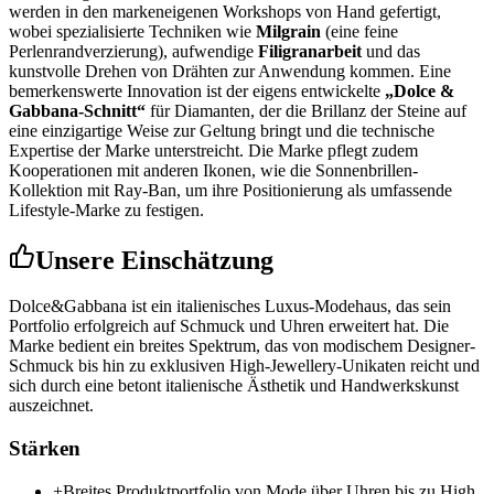
werden in den markeneigenen Workshops von Hand gefertigt,
wobei spezialisierte Techniken wie
Milgrain
(eine feine
Perlenrandverzierung), aufwendige
Filigranarbeit
und das
kunstvolle Drehen von Drähten zur Anwendung kommen. Eine
bemerkenswerte Innovation ist der eigens entwickelte
„Dolce &
Gabbana-Schnitt“
für Diamanten, der die Brillanz der Steine auf
eine einzigartige Weise zur Geltung bringt und die technische
Expertise der Marke unterstreicht. Die Marke pflegt zudem
Kooperationen mit anderen Ikonen, wie die Sonnenbrillen-
Kollektion mit Ray-Ban, um ihre Positionierung als umfassende
Lifestyle-Marke zu festigen.
Unsere Einschätzung
Dolce&Gabbana ist ein italienisches Luxus-Modehaus, das sein
Portfolio erfolgreich auf Schmuck und Uhren erweitert hat. Die
Marke bedient ein breites Spektrum, das von modischem Designer-
Schmuck bis hin zu exklusiven High-Jewellery-Unikaten reicht und
sich durch eine betont italienische Ästhetik und Handwerkskunst
auszeichnet.
Stärken
+
Breites Produktportfolio von Mode über Uhren bis zu High