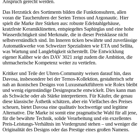
Anspruch gerecht werden.
Das Herzstück des Sortiments bilden die Funktionsuhren, allen
voran die Taucheruhren der Serien Ternos und Argonautic. Hier
spielt die Marke ihre Stärken aus: robuste Edelstahlgehäuse,
kratzfeste Keramiklünetten, entspiegeltes Saphirglas und eine hohe
Wasserdichtigkeit sind Merkmale, die in dieser Preisklasse nicht
selbstverständlich sind. Im Inneren ticken bewährte und zuverlässige
Automatikwerke von Schweizer Spezialisten wie ETA und Sellita,
was Wartung und Langlebigkeit sicherstellt. Die Entwicklung
eigener Kaliber wie des DAV 3021 zeigt zudem die Ambition, die
uhrmacherische Kompetenz weiter zu vertiefen.
Kritiker und Teile der Uhren-Community weisen darauf hin, dass
Davosa, insbesondere bei der Ternos-Kollektion, gestalterisch sehr
nah an ikonischen Designs von Luxusmarktführern wie Rolex bleibt
und wenig eigenständige Designsprache entwickelt. Dies kann man
als Schwäche oder als Stärke interpretieren. Für Käufer, die genau
diese klassische Ästhetik schätzen, aber ein Vielfaches des Preises
scheuen, bietet Davosa eine qualitativ hochwertige und legitime
Alternative. Die Marke ist somit eine pragmatische Wahl für all jene,
für die bewährte Technik, solide Verarbeitung und ein exzellentes
Preis-Leistungs-Verhältnis im Vordergrund stehen – und weniger die
Originalität des Designs oder das Prestige eines großen Namens.