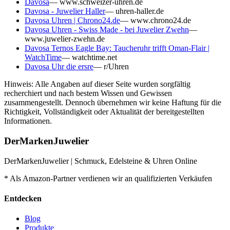
Davosa
—
www.schweizer-uhren.de
Davosa - Juwelier Haller
—
uhren-haller.de
Davosa Uhren | Chrono24.de
—
www.chrono24.de
Davosa Uhren - Swiss Made - bei Juwelier Zwehn
—
www.juwelier-zwehn.de
Davosa Ternos Eagle Bay: Taucheruhr trifft Oman-Flair |
WatchTime
—
watchtime.net
Davosa Uhr die ersre
—
r/Uhren
Hinweis: Alle Angaben auf dieser Seite wurden sorgfältig
recherchiert und nach bestem Wissen und Gewissen
zusammengestellt. Dennoch übernehmen wir keine Haftung für die
Richtigkeit, Vollständigkeit oder Aktualität der bereitgestellten
Informationen.
DerMarkenJuwelier
DerMarkenJuwelier | Schmuck, Edelsteine & Uhren Online
* Als Amazon-Partner verdienen wir an qualifizierten Verkäufen
Entdecken
Blog
Produkte