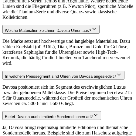
Taucheruhren-Serien Ternos und Argonautic. Weitere bedeutende
Linien sind die Fliegeruhren (z.B. Newton Pilot), sportliche Modelle
wie die Titanium-Serie und diverse Quarz- sowie klassische
Kollektionen.
Welche Materialien zeichnen Davosa-Uhren aus?
Die Marke setzt auf hochwertige und langlebige Materialien. Dazu
zählen Edelstahl (oft 316L), Titan, Bronze und Gold für Gehäuse,
kratzfestes Saphirglas für die Uhrengläser sowie High-Tech-
Keramik, die häufig für die Lünetten von Taucheruhren verwendet
wird.
In welchem Preissegment sind Uhren von Davosa angesiedelt?
Davosa positioniert sich im Segment des erschwinglichen Luxus
bzw. der gehobenen Mittelklasse. Die Preise beginnen bei etwa 215
€ für Quarzmodelle, während der Großteil der mechanischen Uhren
zwischen ca. 500 € und 1.600 € liegt.
Bietet Davosa auch limitierte Sondereditionen an?
Ja, Davosa bringt regelmäßig limitierte Editionen und thematische
Sondermodelle heraus. Beispiele sind die zum Haischutz aufgelegte