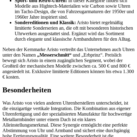
Sport- und Retro-Uhren:
In dieser Kategorie finden sich
Modelle aus Hightech-Materialien wie Carbon sowie Uhren
im Tacho-Design, die von Fahrzeugarmaturen der 1950er und
1960er Jahre inspiriert sind.
Sondereditionen und Klassik:
Aristo bietet regelmäßig
limitierte Sonderserien an, die oft mit besonderen historischen
Uhrwerken ausgestattet sind. Ergänzt wird das Sortiment
durch elegante und klassische Armbanduhren für den Alltag.
Neben der Kernmarke Aristo vertreibt das Unternehmen auch Uhren
unter den Namen
„Messerschmitt“
und „Erbprinz“. Preislich
bewegt sich Aristo in einem zugänglichen Segment, wobei der
Großteil der mechanischen Modelle zwischen ca. 500 € und 800 €
angesiedelt ist. Exklusive limitierte Editionen können bis etwa 1.300
€ kosten.
Besonderheiten
Was Aristo von vielen anderen Uhrenherstellern unterscheidet, ist
die einzigartige vertikale Integration. Die Kombination aus eigener
Uhrenfertigung und der spezialisierten Manufaktur für hochwertige
Metallarmbänder unter einem Dach ist ein klares
Alleinstellungsmerkmal. Diese Synergie ermöglicht eine perfekte
Abstimmung von Uhr und Armband und sichert eine durchgängig
hohe Fertigungsqualität. Eine weitere Besonderheit ist die