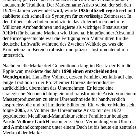
andauernde Tradition. Der Markenname Aristo selbst, der seit den
1920er Jahren verwendet wird, wurde
1936 offiziell registriert
und
etablierte sich schnell als Synonym für zuverlässige Zeitmesser. In
den frühen Jahrzehnten produzierte das Unternehmen mehrere
Millionen Armbanduhren und agierte als wichtiger Erstausrüster
(OEM) für bekannte Marken wie Dugena. Ein prägender Abschnitt
der Firmengeschichte war die Fertigung von Militäruhren für die
deutsche Luftwaffe während des Zweiten Weltkriegs, was die
Kompetenz im Bereich robuster und präziser Instrumentenuhren
unterstrich.
Nachdem die Marke drei Generationen lang im Besitz der Familie
Epple war, markierte das Jahr
1998 einen entscheidenden
Wendepunkt
. Hansjörg Vollmer, dessen Familie ebenfalls auf eine
lange Tradition in der Pforzheimer Uhrenzulieferindustrie
zurückblickt, übernahm das Unternehmen. Er leitete eine
strategische Neuausrichtung ein und transformierte Aristo von einem
Massenproduzenten zu einer Uhrenschmiede für handwerklich
anspruchsvolle und oft limitierte Editionen. Ein weiterer Meilenstein
folgte
2005
, als Vollmer die Uhrenmarke Aristo mit der 1922
gegründeten Metallband-Manufaktur seiner Familie zur heutigen
Aristo Vollmer GmbH
fusionierte. Diese Verbindung von Uhren-
und Armbandkompetenz unter einem Dach ist bis heute ein zentrales
Merkmal der Marke.