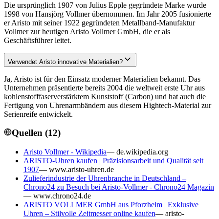
Die ursprünglich 1907 von Julius Epple gegründete Marke wurde
1998 von Hansjörg Vollmer übernommen. Im Jahr 2005 fusionierte
er Aristo mit seiner 1922 gegründeten Metallband-Manufaktur
Vollmer zur heutigen Aristo Vollmer GmbH, die er als
Geschäftsführer leitet.
Verwendet Aristo innovative Materialien?
Ja, Aristo ist für den Einsatz moderner Materialien bekannt. Das
Unternehmen präsentierte bereits 2004 die weltweit erste Uhr aus
kohlenstofffaserverstärktem Kunststoff (Carbon) und hat auch die
Fertigung von Uhrenarmbändern aus diesem Hightech-Material zur
Serienreife entwickelt.
Quellen (
12
)
Aristo Vollmer - Wikipedia
—
de.wikipedia.org
ARISTO-Uhren kaufen | Präzisionsarbeit und Qualität seit
1907
—
www.aristo-uhren.de
Zulieferindustrie der Uhrenbranche in Deutschland –
Chrono24 zu Besuch bei Aristo-Vollmer - Chrono24 Magazin
—
www.chrono24.de
ARISTO VOLLMER GmbH aus Pforzheim | Exklusive
Uhren – Stilvolle Zeitmesser online kaufen
—
aristo-