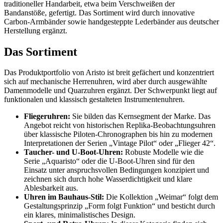
traditioneller Handarbeit, etwa beim Verschweißen der
Bandanstöße, gefertigt. Das Sortiment wird durch innovative
Carbon-Armbänder sowie handgesteppte Lederbänder aus deutscher
Herstellung ergänzt.
Das Sortiment
Das Produktportfolio von Aristo ist breit gefächert und konzentriert
sich auf mechanische Herrenuhren, wird aber durch ausgewählte
Damenmodelle und Quarzuhren ergänzt. Der Schwerpunkt liegt auf
funktionalen und klassisch gestalteten Instrumentenuhren.
Fliegeruhren:
Sie bilden das Kernsegment der Marke. Das
Angebot reicht von historischen Replika-Beobachtungsuhren
über klassische Piloten-Chronographen bis hin zu modernen
Interpretationen der Serien „Vintage Pilot“ oder „Flieger 42“.
Taucher- und U-Boot-Uhren:
Robuste Modelle wie die
Serie „Aquaristo“ oder die U-Boot-Uhren sind für den
Einsatz unter anspruchsvollen Bedingungen konzipiert und
zeichnen sich durch hohe Wasserdichtigkeit und klare
Ablesbarkeit aus.
Uhren im Bauhaus-Stil:
Die Kollektion „Weimar“ folgt dem
Gestaltungsprinzip „Form folgt Funktion“ und besticht durch
ein klares, minimalistisches Design.