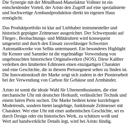
Die Synergie mit der Metallband-Manufaktur Vollmer ist ein
entscheidender Vorteil, der Aristo den Zugriff auf eine spezialisierte
und hochwertige Armbandproduktion direkt im eigenen Haus
ermöglicht.
Das Produktportfolio ist klar auf Liebhaber instrumenteller und
historisch geprägter Zeitmesser ausgerichtet. Der Schwerpunkt auf
Flieger-, Beobachtungs- und Militäruhren wird konsequent
umgesetzt und durch den Einsatz zuverlässiger Schweizer
Automatikwerke von Sellita untermauert. Ein besonderes Highlight
für Kenner und Sammler ist die regelmäßige Verwendung von
ungebrauchten historischen Originalwerken (NOS). Diese Kaliber
verleihen den limitierten Editionen einen einzigartigen Charakter
und eine Geschichte, die in diesem Preissegment selten zu finden ist.
Die Innovationskraft der Marke zeigt sich zudem in der Pionierarbeit
bei der Verwendung von Carbon für Gehäuse und Armbänder.
Aristo ist somit die ideale Wahl für Uhrenenthusiasten, die eine
mechanische Uhr mit deutscher Herkunft, verlässlicher Technik und
einem fairen Preis suchen. Die Marke bedient keine kurzlebigen
Modetrends, sondern bietet langlebige, funktionale Zeitmesser mit
Charakter. Wer eine Uhr mit einer authentischen Geschichte, sei es
durch Design oder ein historisches Werk, zu schätzen weiß und
Wert auf handwerkliche Details legt, wird bei Aristo fündig.