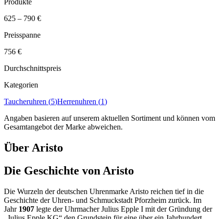
Produkte
625
–
790
€
Preisspanne
756
€
Durchschnittspreis
Kategorien
Taucheruhren
(
5
)
Herrenuhren
(
1
)
Angaben basieren auf unserem aktuellen Sortiment und können vom
Gesamtangebot der Marke abweichen.
Über
Aristo
Die Geschichte von Aristo
Die Wurzeln der deutschen Uhrenmarke Aristo reichen tief in die
Geschichte der Uhren- und Schmuckstadt Pforzheim zurück. Im
Jahr
1907
legte der Uhrmacher Julius Epple I mit der Gründung der
„Julius Epple KG“ den Grundstein für eine über ein Jahrhundert