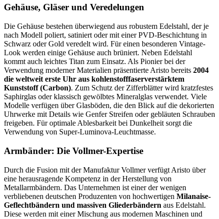
Gehäuse, Gläser und Veredelungen
Die Gehäuse bestehen überwiegend aus robustem Edelstahl, der je
nach Modell poliert, satiniert oder mit einer PVD-Beschichtung in
Schwarz oder Gold veredelt wird. Für einen besonderen Vintage-
Look werden einige Gehäuse auch brüniert. Neben Edelstahl
kommt auch leichtes Titan zum Einsatz. Als Pionier bei der
Verwendung moderner Materialien präsentierte Aristo bereits
2004
die weltweit erste Uhr aus kohlenstofffaserverstärktem
Kunststoff (Carbon)
. Zum Schutz der Zifferblätter wird kratzfestes
Saphirglas oder klassisch gewölbtes Mineralglas verwendet. Viele
Modelle verfügen über Glasböden, die den Blick auf die dekorierten
Uhrwerke mit Details wie Genfer Streifen oder gebläuten Schrauben
freigeben. Für optimale Ablesbarkeit bei Dunkelheit sorgt die
Verwendung von Super-Luminova-Leuchtmasse.
Armbänder: Die Vollmer-Expertise
Durch die Fusion mit der Manufaktur Vollmer verfügt Aristo über
eine herausragende Kompetenz in der Herstellung von
Metallarmbändern. Das Unternehmen ist einer der wenigen
verbliebenen deutschen Produzenten von hochwertigen
Milanaise-
Geflechtbändern und massiven Gliederbändern
aus Edelstahl.
Diese werden mit einer Mischung aus modernen Maschinen und