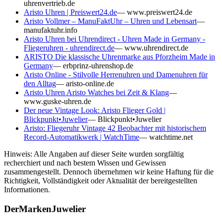
uhrenvertrieb.de
Aristo Uhren | Preiswert24.de
—
www.preiswert24.de
Aristo Vollmer – ManuFaktUhr – Uhren und Lebensart
—
manufaktuhr.info
Aristo Uhren bei Uhrendirect - Uhren Made in Germany -
Fliegeruhren - uhrendirect.de
—
www.uhrendirect.de
ARISTO Die klassische Uhrenmarke aus Pforzheim Made in
Germany
—
erbprinz-uhrenshop.de
Aristo Online - Stilvolle Herrenuhren und Damenuhren für
den Alltag
—
aristo-online.de
Aristo Uhren Aristo Watches bei Zeit & Klang
—
www.guske-uhren.de
Der neue Vintage Look: Aristo Flieger Gold |
Blickpunkt•Juwelier
—
Blickpunkt•Juwelier
Aristo: Fliegeruhr Vintage 42 Beobachter mit historischem
Record-Automatikwerk | WatchTime
—
watchtime.net
Hinweis: Alle Angaben auf dieser Seite wurden sorgfältig
recherchiert und nach bestem Wissen und Gewissen
zusammengestellt. Dennoch übernehmen wir keine Haftung für die
Richtigkeit, Vollständigkeit oder Aktualität der bereitgestellten
Informationen.
DerMarkenJuwelier