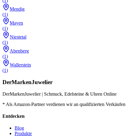
(
1
)
Mendig
(
1
)
Mayen
(
1
)
Niestetal
(
1
)
Abenberg
(
1
)
Wallerstein
(
1
)
DerMarkenJuwelier
DerMarkenJuwelier | Schmuck, Edelsteine & Uhren Online
* Als Amazon-Partner verdienen wir an qualifizierten Verkäufen
Entdecken
Blog
Produkte