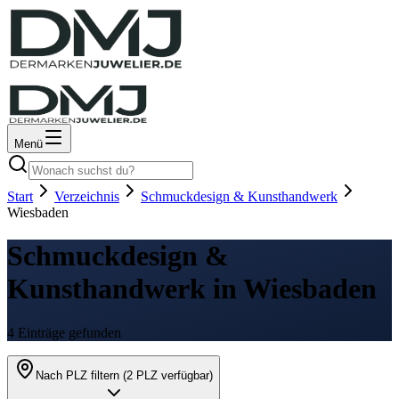
Menü
Start
Verzeichnis
Schmuckdesign & Kunsthandwerk
Wiesbaden
Schmuckdesign &
Kunsthandwerk in Wiesbaden
4 Einträge gefunden
Nach PLZ filtern (
2
PLZ verfügbar)