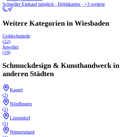
Schneller Einkauf möglich · Debitkarten
· +3 weitere
Weitere Kategorien in
Wiesbaden
Goldschmiede
(
22
)
Juwelier
(
19
)
Schmuckdesign & Kunsthandwerk
in
anderen Städten
Kassel
(
2
)
Nördlingen
(
2
)
Lissendorf
(
1
)
Nimsreuland