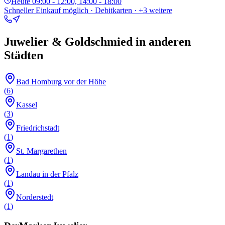
Heute
09:00 - 12:00, 14:00 - 18:00
Schneller Einkauf möglich · Debitkarten
· +3 weitere
Juwelier & Goldschmied
in anderen
Städten
Bad Homburg vor der Höhe
(
6
)
Kassel
(
3
)
Friedrichstadt
(
1
)
St. Margarethen
(
1
)
Landau in der Pfalz
(
1
)
Norderstedt
(
1
)