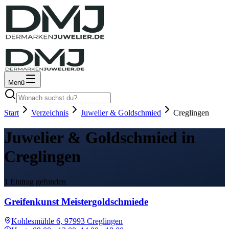
Menü
Start
Verzeichnis
Juwelier & Goldschmied
Creglingen
Juwelier & Goldschmied in
Creglingen
1 Eintrag gefunden
Greifenkunst Meistergoldschmiede
Kohlesmühle 6, 97993 Creglingen